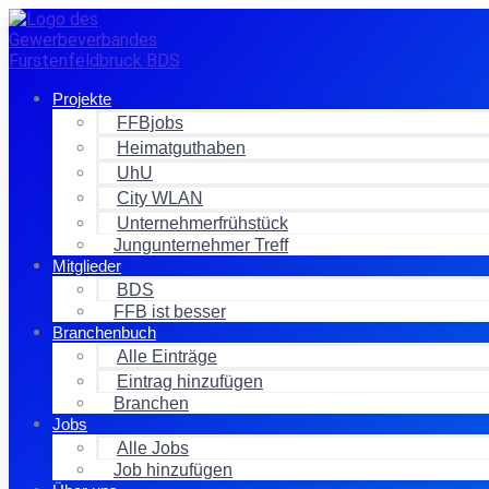
Zum
Inhalt
springen
Projekte
FFBjobs
Heimatguthaben
UhU
City WLAN
Unternehmerfrühstück
Jungunternehmer Treff
Mitglieder
BDS
FFB ist besser
Branchenbuch
Alle Einträge
Eintrag hinzufügen
Branchen
Jobs
Alle Jobs
Job hinzufügen