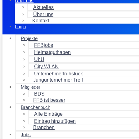
Über uns
Aktuelles
Über uns
Kontakt
Login
Projekte
FFBjobs
Heimatguthaben
UhU
City WLAN
Unternehmerfrühstück
Jungunternehmer Treff
Mitglieder
BDS
FFB ist besser
Branchenbuch
Alle Einträge
Eintrag hinzufügen
Branchen
Jobs