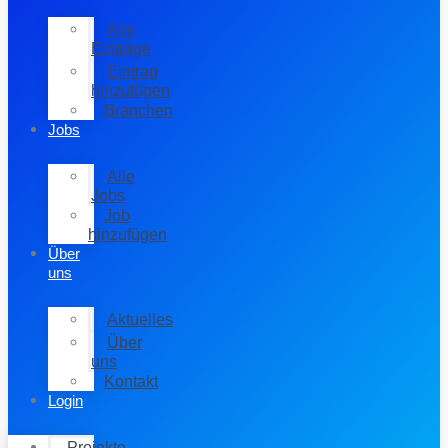
Alle
Einträge
Eintrag
hinzufügen
Branchen
Jobs
Alle
Jobs
Job
hinzufügen
Über
uns
Aktuelles
Über
uns
Kontakt
Login
Projekte