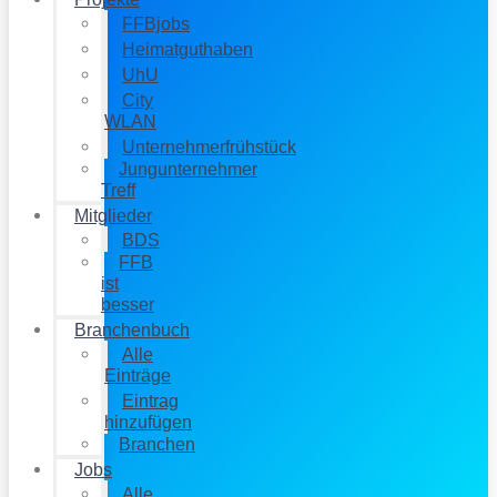
FFBjobs
Heimatguthaben
UhU
City
WLAN
Unternehmerfrühstück
Jungunternehmer
Treff
Mitglieder
BDS
FFB
ist
besser
Branchenbuch
Alle
Einträge
Eintrag
hinzufügen
Branchen
Jobs
Alle