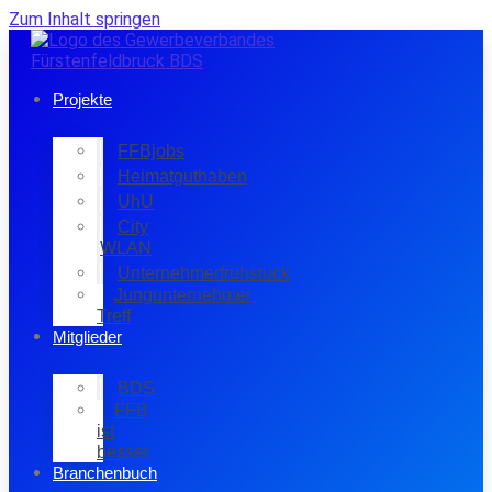
Zum Inhalt springen
Projekte
FFBjobs
Heimatguthaben
UhU
City
WLAN
Unternehmerfrühstück
Jungunternehmer
Treff
Mitglieder
BDS
FFB
ist
besser
Branchenbuch