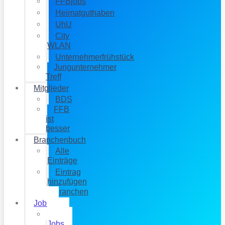
FFBjobs
Heimatguthaben
UhU
City
WLAN
Unternehmerfrühstück
Jungunternehmer
Treff
Mitglieder
BDS
FFB
ist
besser
Branchenbuch
Alle
Einträge
Eintrag
hinzufügen
Branchen
Jobs
Alle
Jobs