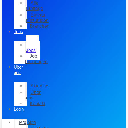
Alle
Einträge
Eintrag
hinzufügen
Branchen
Jobs
Alle
Jobs
Job
hinzufügen
Über
uns
Aktuelles
Über
uns
Kontakt
Login
Projekte