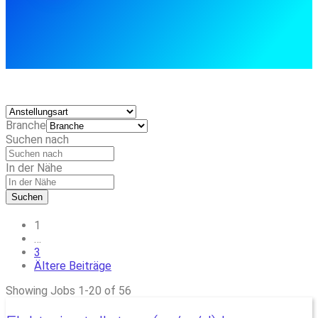
Branche
Suchen nach
In der Nähe
Suchen
Posts
1
…
navigation
3
Ältere Beiträge
Showing Jobs 1-20 of 56