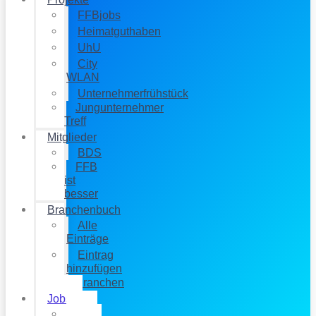
FFBjobs
Heimatguthaben
UhU
City
WLAN
Unternehmerfrühstück
Jungunternehmer
Treff
Mitglieder
BDS
FFB
ist
besser
Branchenbuch
Alle
Einträge
Eintrag
hinzufügen
Branchen
Jobs
Alle