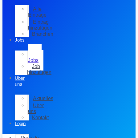
Alle
Einträge
Eintrag
hinzufügen
Branchen
Jobs
Alle
Jobs
Job
hinzufügen
Über
uns
Aktuelles
Über
uns
Kontakt
Login
Projekte