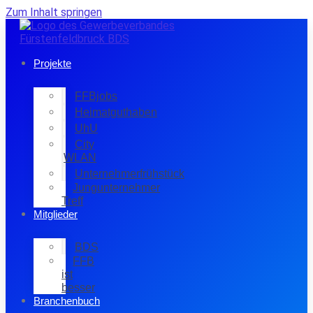
Zum Inhalt springen
Projekte
FFBjobs
Heimatguthaben
UhU
City
WLAN
Unternehmerfrühstück
Jungunternehmer
Treff
Mitglieder
BDS
FFB
ist
besser
Branchenbuch