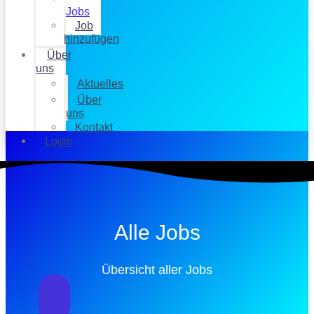
Jobs
Job
hinzufügen
Über
uns
Aktuelles
Über
uns
Kontakt
Login
Alle Jobs
Übersicht aller Jobs